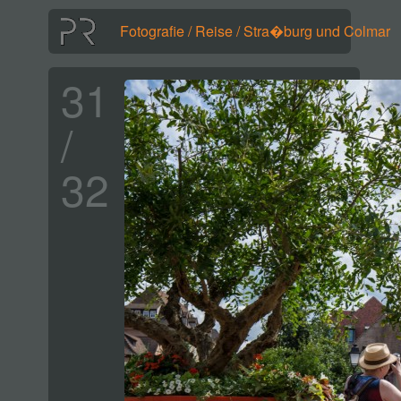
Fotografie
/
Reise
/
Stra�burg und Colmar
31
/
32