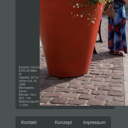
Kamera: Canon
EOS 5D Mark
III
Objektiv: EF16-
35mm f/4L IS
USM
Brennweite:
35mm
Blende: f/8.0,
ISO: 100
Belichtungszeit:
1/125s
Kontakt
Konzept
Impressum