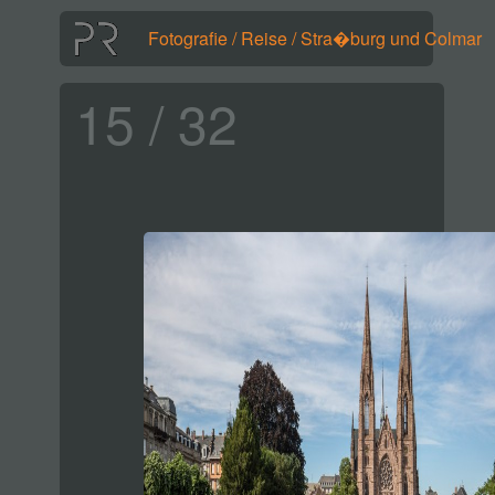
Fotografie
/
Reise
/
Stra�burg und Colmar
15 / 32