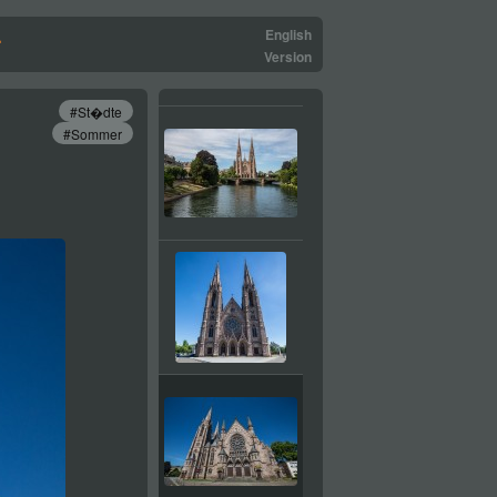
r
English
Version
#St�dte
#Sommer