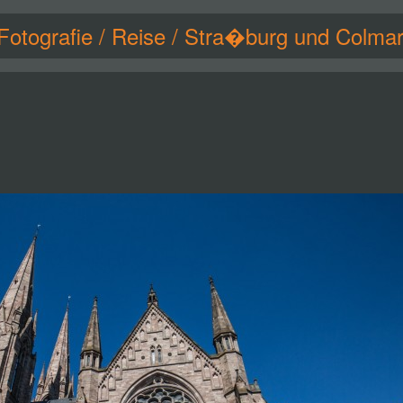
Fotografie
/
Reise
/
Stra�burg und Colma