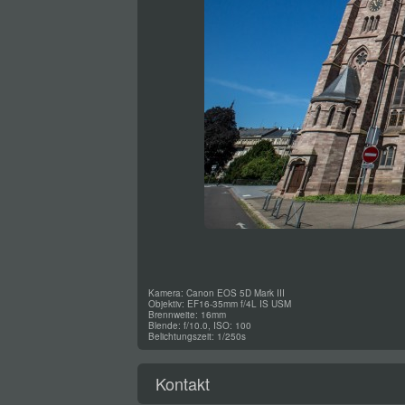
Kamera: Canon EOS 5D Mark III
Objektiv: EF16-35mm f/4L IS USM
Brennweite: 16mm
Blende: f/10.0, ISO: 100
Belichtungszeit: 1/250s
Kontakt